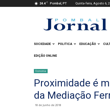
C
24.4
Pombal, PT
Quinta-feira, Agosto 6, 
Pombal
Jornal
SOCIEDADE
POLITICA
EDUCAÇÃO
CUL
EDIÇÃO ONLINE
Economia
Proximidade é m
da Mediação Fe
18 de Junho de 2018