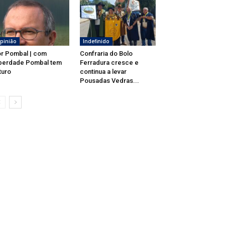
pinião
Indefinido
r Pombal | com
Confraria do Bolo
berdade Pombal tem
Ferradura cresce e
turo
continua a levar
Pousadas Vedras...