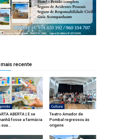
José Ferreira,
 mais recente
pinião
Cultura
RTA ABERTA | E se
Teatro Amador de
anhã fosse a farmácia
Pombal regressou às
 sua...
origens