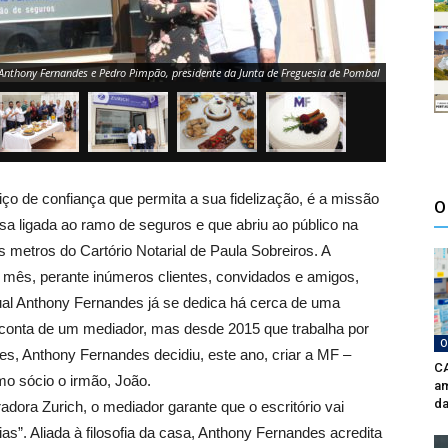
 Anthony Fernandes e Pedro Pimpão, presidente da Junta de Freguesia de Pombal
ço de confiança que permita a sua fidelização, é a missão
O
 ligada ao ramo de seguros e que abriu ao público na
s metros do Cartório Notarial de Paula Sobreiros. A
 mês, perante inúmeros clientes, convidados e amigos,
ual Anthony Fernandes já se dedica há cerca de uma
conta de um mediador, mas desde 2015 que trabalha por
O
tes, Anthony Fernandes decidiu, este ano, criar a MF –
CA
o sócio o irmão, João.
am
da
adora Zurich, o mediador garante que o escritório vai
s”. Aliada à filosofia da casa, Anthony Fernandes acredita