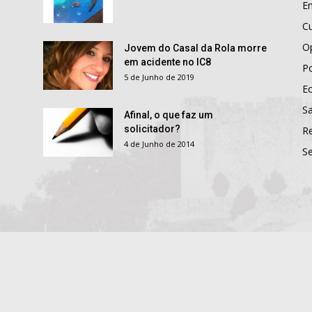
E
Cu
O
Jovem do Casal da Rola morre
em acidente no IC8
Po
5 de Junho de 2019
E
S
Afinal, o que faz um
solicitador?
R
4 de Junho de 2014
S