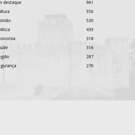
m destaque
961
ltura
556
pinião
530
litica
439
conomia
318
aúde
316
egião
287
egurança
276