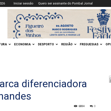
2026
Iniciar sessão
Quero ser assinante do Pombal Jornal
TURA
ECONOMIA
DESPORTO
REGIÃO
FREGUESIAS
OP
arca diferenciadora
rnandes
6884
0