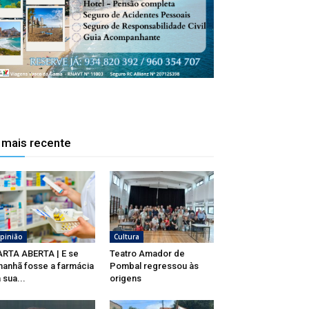
 mais recente
pinião
Cultura
RTA ABERTA | E se
Teatro Amador de
anhã fosse a farmácia
Pombal regressou às
 sua...
origens