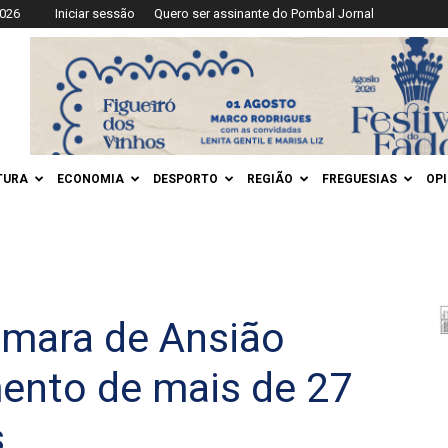
2026
Iniciar sessão
Quero ser assinante do Pombal Jornal
TURA
ECONOMIA
DESPORTO
REGIÃO
FREGUESIAS
OP
âmara de Ansião
mento de mais de 27
s