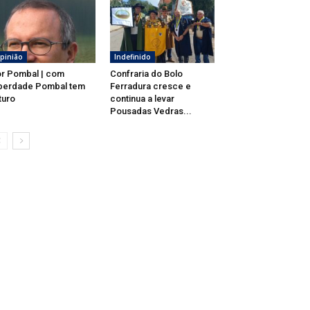
pinião
Indefinido
r Pombal | com
Confraria do Bolo
berdade Pombal tem
Ferradura cresce e
turo
continua a levar
Pousadas Vedras...