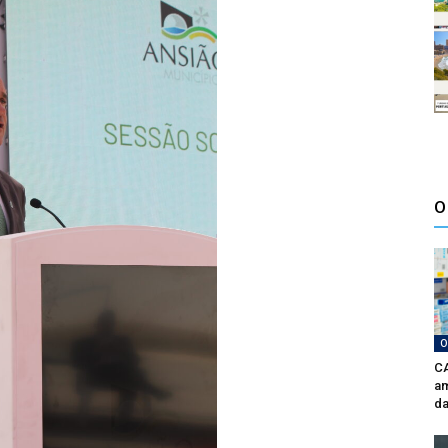
O
O
CA
am
da