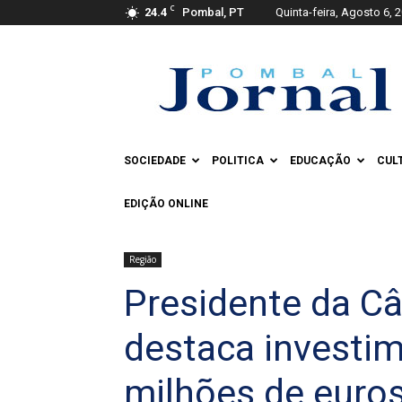
C
24.4
Pombal, PT
Quinta-feira, Agosto 6, 
Pombal
Jornal
SOCIEDADE
POLITICA
EDUCAÇÃO
CUL
EDIÇÃO ONLINE
Região
Presidente da C
destaca investi
milhões de euro