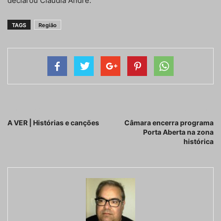
declarou Cláudia André.
TAGS
Região
Artigo anterior
Próximo artigo
A VER | Histórias e canções
Câmara encerra programa
Porta Aberta na zona
histórica