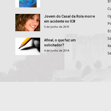
E
Cu
O
Jovem do Casal da Rola morre
em acidente no IC8
Po
5 de Junho de 2019
E
S
Afinal, o que faz um
solicitador?
R
4 de Junho de 2014
S