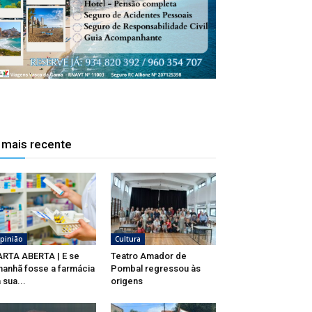
 mais recente
pinião
Cultura
RTA ABERTA | E se
Teatro Amador de
anhã fosse a farmácia
Pombal regressou às
 sua...
origens