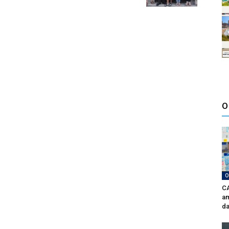
O
O
CA
am
da