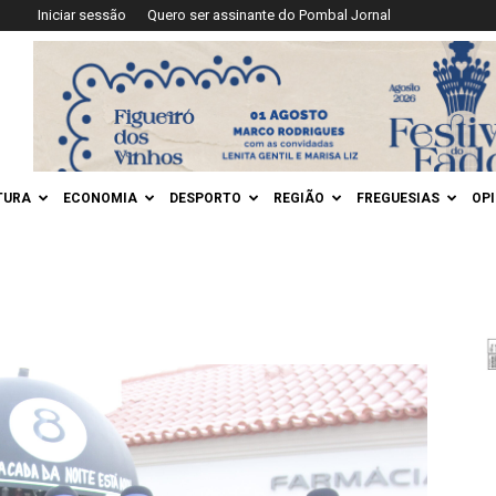
Iniciar sessão
Quero ser assinante do Pombal Jornal
TURA
ECONOMIA
DESPORTO
REGIÃO
FREGUESIAS
OP