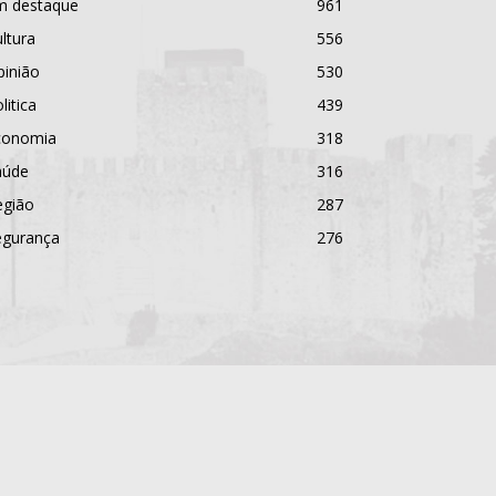
m destaque
961
ltura
556
pinião
530
litica
439
conomia
318
aúde
316
egião
287
egurança
276