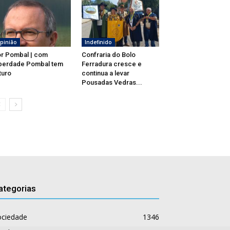
pinião
Indefinido
r Pombal | com
Confraria do Bolo
berdade Pombal tem
Ferradura cresce e
turo
continua a levar
Pousadas Vedras...
ategorias
ociedade
1346