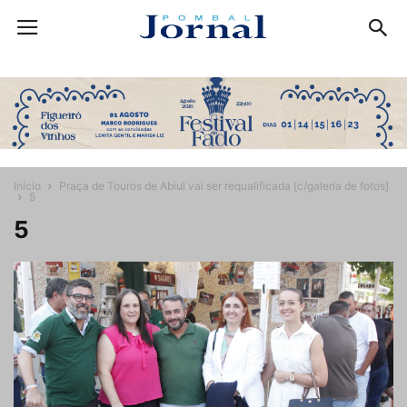
Início
Praça de Touros de Abiul vai ser requalificada [c/galeria de fotos]
5
5