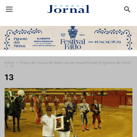
Início
Praça de Touros de Abiul vai ser requalificada [c/galeria de fotos]
13
13