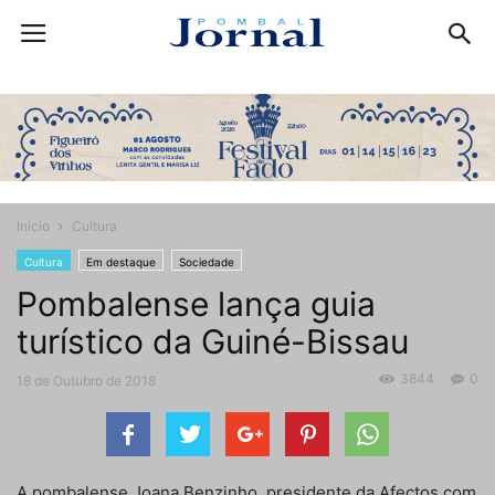
Início
Cultura
Cultura
Em destaque
Sociedade
Pombalense lança guia
turístico da Guiné-Bissau
3844
0
18 de Outubro de 2018
A pombalense Joana Benzinho, presidente da Afectos com