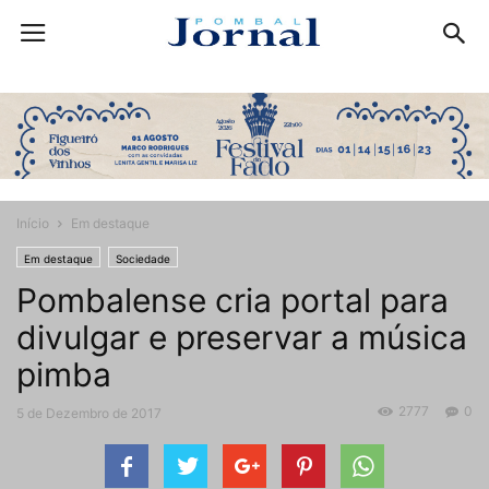
Início
Em destaque
Em destaque
Sociedade
Pombalense cria portal para
divulgar e preservar a música
pimba
2777
0
5 de Dezembro de 2017