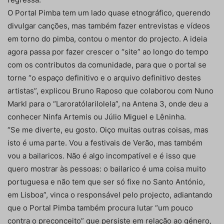
O Portal Pimba tem um lado quase etnográfico, querendo
divulgar canções, mas também fazer entrevistas e vídeos
em torno do pimba, contou o mentor do projecto. A ideia
agora passa por fazer crescer o “site” ao longo do tempo
com os contributos da comunidade, para que o portal se
torne “o espaço definitivo e o arquivo definitivo destes
artistas”, explicou Bruno Raposo que colaborou com Nuno
Markl para o “Laroratólarilolela”, na Antena 3, onde deu a
conhecer Ninfa Artemis ou Júlio Miguel e Lêninha.
“Se me diverte, eu gosto. Oiço muitas outras coisas, mas
isto é uma parte. Vou a festivais de Verão, mas também
vou a bailaricos. Não é algo incompatível e é isso que
quero mostrar às pessoas: o bailarico é uma coisa muito
portuguesa e não tem que ser só fixe no Santo António,
em Lisboa”, vinca o responsável pelo projecto, adiantando
que o Portal Pimba também procura lutar “um pouco
contra o preconceito” que persiste em relação ao género,