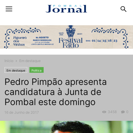
Início
Em destaque
Em destaque
Politica
Pedro Pimpão apresenta
candidatura à Junta de
Pombal este domingo
3458
0
16 de Junho de 2017