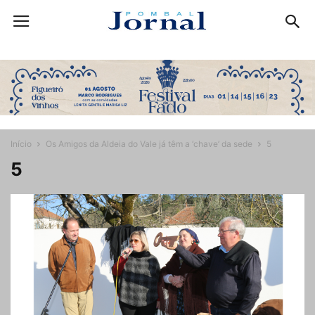
Início
Os Amigos da Aldeia do Vale já têm a ‘chave’ da sede
5
5