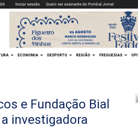
026
Iniciar sessão
Quero ser assinante do Pombal Jornal
TURA
ECONOMIA
DESPORTO
REGIÃO
FREGUESIAS
OP
os e Fundação Bial
a investigadora