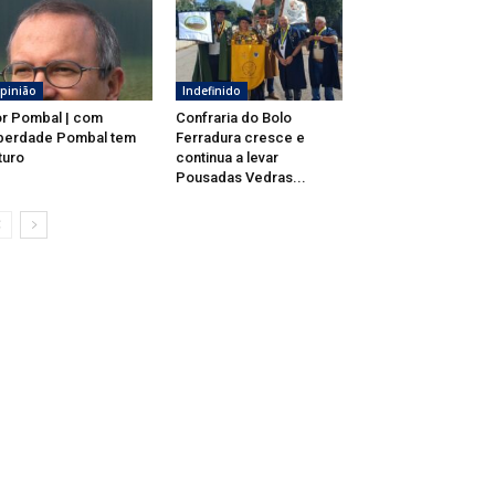
pinião
Indefinido
r Pombal | com
Confraria do Bolo
berdade Pombal tem
Ferradura cresce e
turo
continua a levar
Pousadas Vedras...