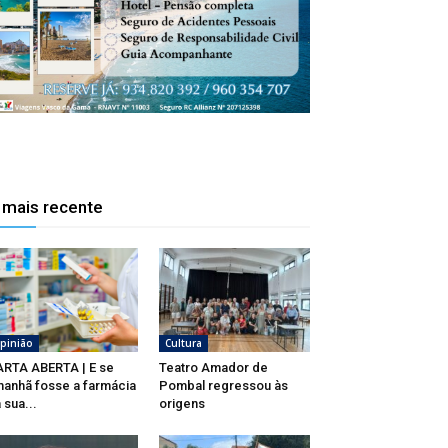
 mais recente
pinião
Cultura
RTA ABERTA | E se
Teatro Amador de
anhã fosse a farmácia
Pombal regressou às
 sua...
origens