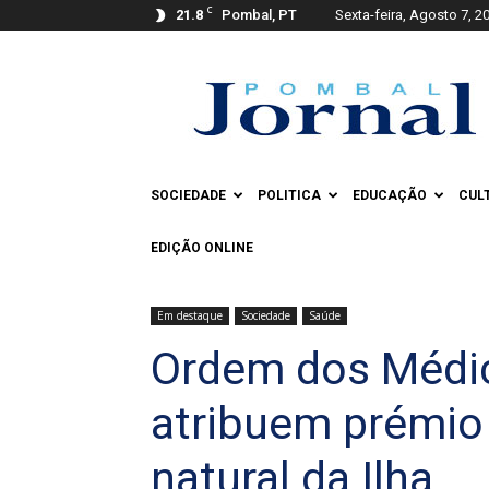
C
21.8
Pombal, PT
Sexta-feira, Agosto 7, 2
Pombal
Jornal
SOCIEDADE
POLITICA
EDUCAÇÃO
CUL
EDIÇÃO ONLINE
Em destaque
Sociedade
Saúde
Ordem dos Médic
atribuem prémio 
natural da Ilha