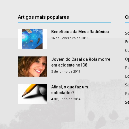
Artigos mais populares
C
Benefícios da Mesa Radiónica
S
16 de Fevereiro de 2018
E
Cu
O
Jovem do Casal da Rola morre
em acidente no IC8
Po
5 de Junho de 2019
E
S
Afinal, o que faz um
solicitador?
R
4 de Junho de 2014
S