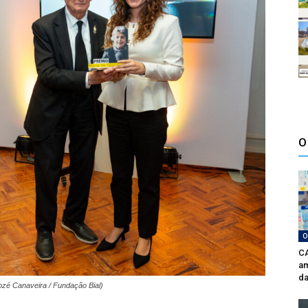
O
O
CA
am
da
ozé Canaveira / Fundação Bial)