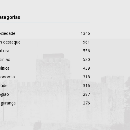
ategorias
ociedade
1346
m destaque
961
ltura
556
pinião
530
litica
439
conomia
318
aúde
316
egião
287
egurança
276