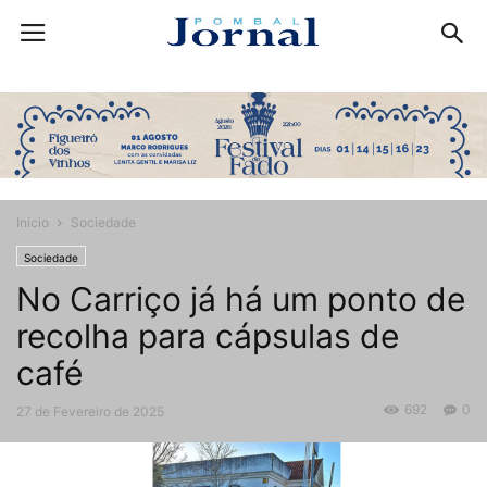
Início
Sociedade
Sociedade
No Carriço já há um ponto de
recolha para cápsulas de
café
692
0
27 de Fevereiro de 2025