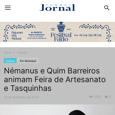
Início
Cultura
Cultura
Em destaque
Némanus e Quim Barreiros
animam Feira de Artesanato
e Tasquinhas
1262
0
26 de Setembro de 2025