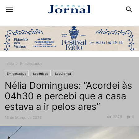
Início
Em destaque
Em destaque
Sociedade
Segurança
Nélia Domingues: “Acordei às
04h30 e percebi que a casa
estava a ir pelos ares”
2376
0
13 de Março de 2026