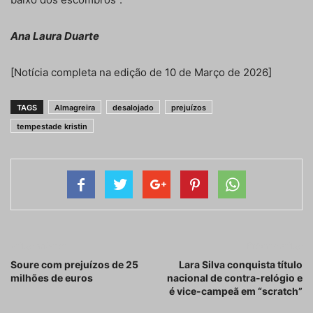
Ana Laura Duarte
[Notícia completa na edição de 10 de Março de 2026]
TAGS
Almagreira
desalojado
prejuízos
tempestade kristin
Artigo anterior
Próximo artigo
Soure com prejuízos de 25
Lara Silva conquista título
milhões de euros
nacional de contra-relógio e
é vice-campeã em “scratch”