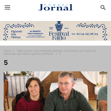
Início
“Não somos uma empresa grande, mas temos um nome no
mercado que toda a gente conhece”
5
5