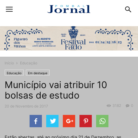
Início
Educação
Educação
Em destaque
Município vai atribuir 10
bolsas de estudo
3182
0
20 de Novembro de 2017
Estão abertas, até ao próximo dia 21 de Dezembro, as