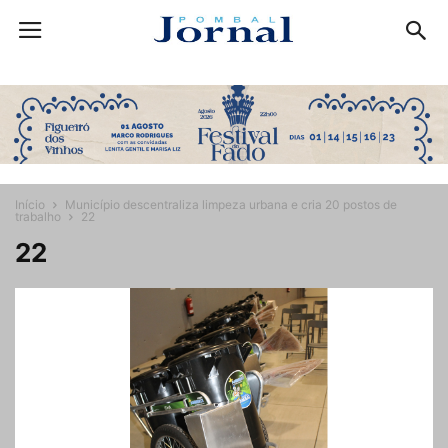
Início
Município descentraliza limpeza urbana e cria 20 postos de
trabalho
22
22