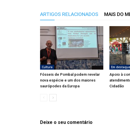
ARTIGOS RELACIONADOS
MAIS DO 
Cultura
Em destaqu
Fósseis de Pombal podem revelar
Apoio à co
nova espécie e um dos maiores
atendimento
saurópodes da Europa
Cidadão
Deixe o seu comentário