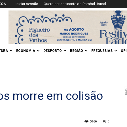
2026
Iniciar sessão
Quero ser assinante do Pombal Jornal
TURA
ECONOMIA
DESPORTO
REGIÃO
FREGUESIAS
OP
os morre em colisão
5966
0