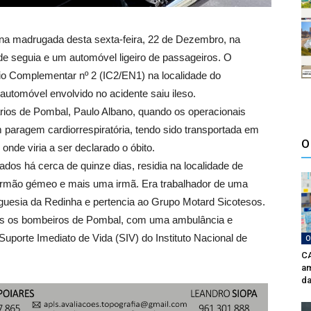
na madrugada desta sexta-feira, 22 de Dezembro, na
de seguia e um automóvel ligeiro de passageiros. O
rio Complementar nº 2 (IC2/EN1) na localidade do
utomóvel envolvido no acidente saiu ileso.
ios de Pombal, Paulo Albano, quando os operacionais
 paragem cardiorrespiratória, tendo sido transportada em
O
onde viria a ser declarado o óbito.
dos há cerca de quinze dias, residia na localidade de
m irmão gémeo e mais uma irmã. Era trabalhador de uma
guesia da Redinha e pertencia ao Grupo Motard Sicotesos.
os os bombeiros de Pombal, com uma ambulância e
uporte Imediato de Vida (SIV) do Instituto Nacional de
O
CA
am
da