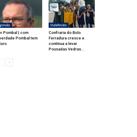
pinião
Indefinido
r Pombal | com
Confraria do Bolo
berdade Pombal tem
Ferradura cresce e
turo
continua a levar
Pousadas Vedras...