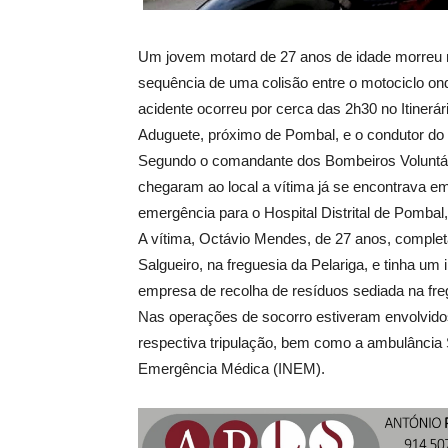
Um jovem motard de 27 anos de idade morreu 
sequência de uma colisão entre o motociclo on
acidente ocorreu por cerca das 2h30 no Itinerá
Aduguete, próximo de Pombal, e o condutor do a
Segundo o comandante dos Bombeiros Voluntár
chegaram ao local a vítima já se encontrava em
emergência para o Hospital Distrital de Pombal, 
A vítima, Octávio Mendes, de 27 anos, completa
Salgueiro, na freguesia da Pelariga, e tinha u
empresa de recolha de resíduos sediada na fre
Nas operações de socorro estiveram envolvid
respectiva tripulação, bem como a ambulância S
Emergência Médica (INEM).