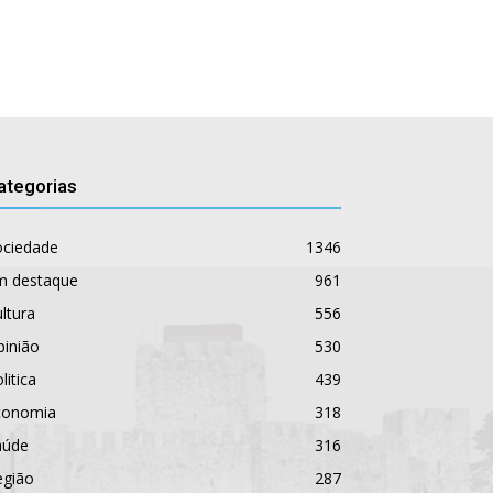
ategorias
ociedade
1346
m destaque
961
ltura
556
pinião
530
litica
439
conomia
318
aúde
316
egião
287