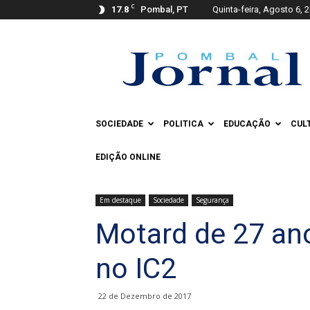
C
17.8
Pombal, PT
Quinta-feira, Agosto 6, 
Pombal
Jornal
SOCIEDADE
POLITICA
EDUCAÇÃO
CUL
EDIÇÃO ONLINE
Em destaque
Sociedade
Segurança
Motard de 27 an
no IC2
22 de Dezembro de 2017