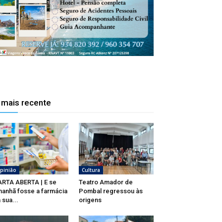
 mais recente
pinião
Cultura
RTA ABERTA | E se
Teatro Amador de
anhã fosse a farmácia
Pombal regressou às
 sua...
origens