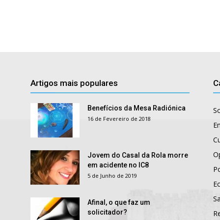
Artigos mais populares
C
Benefícios da Mesa Radiónica
S
16 de Fevereiro de 2018
E
Cu
O
Jovem do Casal da Rola morre
em acidente no IC8
Po
5 de Junho de 2019
E
S
Afinal, o que faz um
solicitador?
R