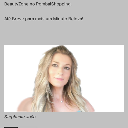
BeautyZone no PombalShopping.
Até Breve para mais um Minuto Beleza!
Stephanie João