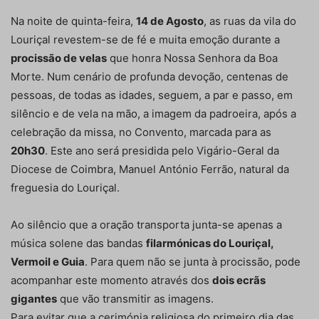
Na noite de quinta-feira,
14 de Agosto
, as ruas da vila do
Louriçal revestem-se de fé e muita emoção durante a
procissão de velas
que honra Nossa Senhora da Boa
Morte. Num cenário de profunda devoção, centenas de
pessoas, de todas as idades, seguem, a par e passo, em
silêncio e de vela na mão, a imagem da padroeira, após a
celebração da missa, no Convento, marcada para as
20h30
. Este ano será presidida pelo Vigário-Geral da
Diocese de Coimbra, Manuel António Ferrão, natural da
freguesia do Louriçal.
Ao silêncio que a oração transporta junta-se apenas a
música solene das bandas
filarmónicas do Louriçal,
Vermoil e Guia
. Para quem não se junta à procissão, pode
acompanhar este momento através dos
dois ecrãs
gigantes
que vão transmitir as imagens.
Para evitar que a cerimónia religiosa do primeiro dia das