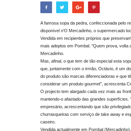
A famosa sopa da pedra, confeccionada pelo res
disponível n’O Mercadinho, o supermercado loca
Vendida em recipientes próprios que preservam
mais adeptos em Pombal. “Quem prova, volta a
Mercadinho.
Mas, afinal, o que tem de tão especial esta sopa
que, juntamente com o irmão, Octávio, é um dos 
do produto são marcas diferenciadoras e que t
considerar um produto gourmet”, acrescenta Cr
O projecto tem alargado cada vez mais as fron
mantendo-o afastado das grandes superfícies. 
empresário, acrescentando que são privilegi
churrasqueiras com serviço de take away e esp
caseiro.
Vendida actualmente em Pombal (Mercadinho), n