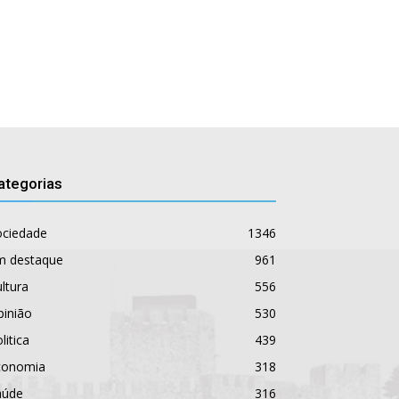
ategorias
ociedade
1346
m destaque
961
ltura
556
pinião
530
litica
439
conomia
318
aúde
316