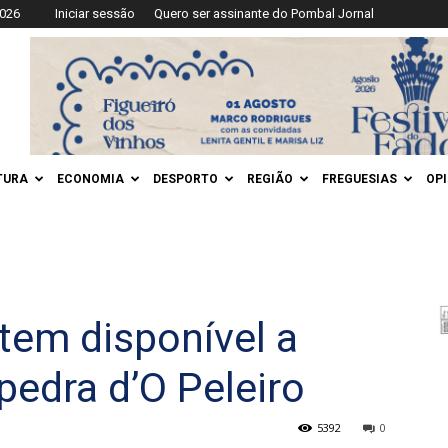
2026
Iniciar sessão
Quero ser assinante do Pombal Jornal
TURA
ECONOMIA
DESPORTO
REGIÃO
FREGUESIAS
OP
tem disponível a
edra d’O Peleiro
5392
0