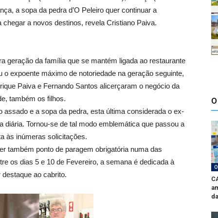
ança, a sopa da pedra d’O Peleiro quer continuar a
 chegar a novos destinos, revela Cristiano Paiva.
ira geração da família que se mantém ligada ao restaurante
iu o expoente máximo de notoriedade na geração seguinte,
rique Paiva e Fernando Santos alicerçaram o negócio da
de, também os filhos.
O
o assado e a sopa da pedra, esta última considerada o ex-
nta diária. Tornou-se de tal modo emblemática que passou a
a às inúmeras solicitações.
ser também ponto de paragem obrigatória numa das
re os dias 5 e 10 de Fevereiro, a semana é dedicada à
O
destaque ao cabrito.
CA
am
da