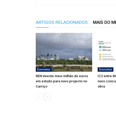
ARTIGOS RELACIONADOS
MAIS DO 
Economia
Economia
REN investe meio milhão de euros
IC2 entre M
em estudo para novo projecto no
novo concu
Carriço
obra