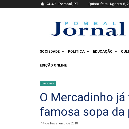
C
24.4
Pombal, PT
Quinta-feira, Agosto 6, 
Pombal
Jornal
SOCIEDADE
POLITICA
EDUCAÇÃO
CUL
EDIÇÃO ONLINE
Economia
O Mercadinho já 
famosa sopa da p
14 de Fevereiro de 2018