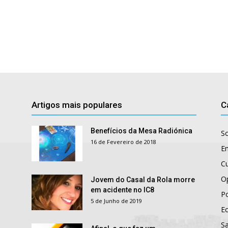
Artigos mais populares
C
Benefícios da Mesa Radiónica
S
16 de Fevereiro de 2018
E
Cu
O
Jovem do Casal da Rola morre
em acidente no IC8
Po
5 de Junho de 2019
E
S