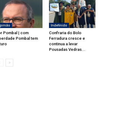
pinião
Indefinido
r Pombal | com
Confraria do Bolo
berdade Pombal tem
Ferradura cresce e
turo
continua a levar
Pousadas Vedras...