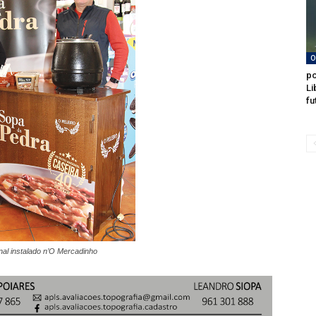
O
po
Li
fu
nal instalado n’O Mercadinho