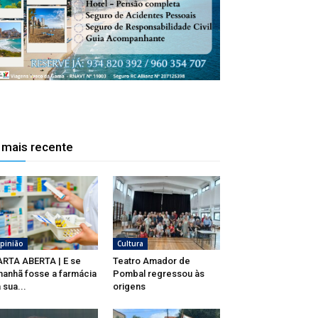
 mais recente
pinião
Cultura
RTA ABERTA | E se
Teatro Amador de
anhã fosse a farmácia
Pombal regressou às
 sua...
origens