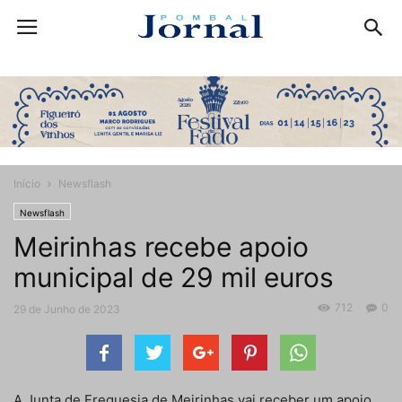
Início
Newsflash
Newsflash
Meirinhas recebe apoio
municipal de 29 mil euros
712
0
29 de Junho de 2023
A Junta de Freguesia de Meirinhas vai receber um apoio