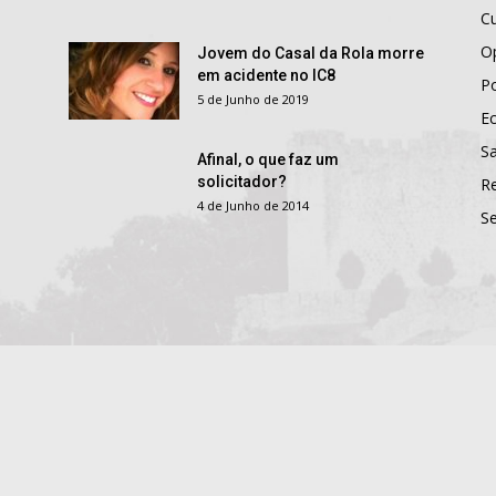
Cu
O
Jovem do Casal da Rola morre
em acidente no IC8
Po
5 de Junho de 2019
E
S
Afinal, o que faz um
solicitador?
R
4 de Junho de 2014
S