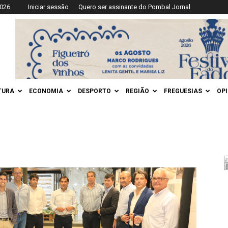
2026
Iniciar sessão
Quero ser assinante do Pombal Jornal
TURA
ECONOMIA
DESPORTO
REGIÃO
FREGUESIAS
OP