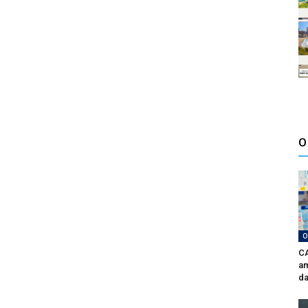
O
O
CA
am
da