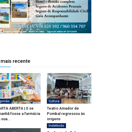
 mais recente
pinião
Cultura
RTA ABERTA | E se
Teatro Amador de
anhã fosse a farmácia
Pombal regressou às
 sua...
origens
Indefinido