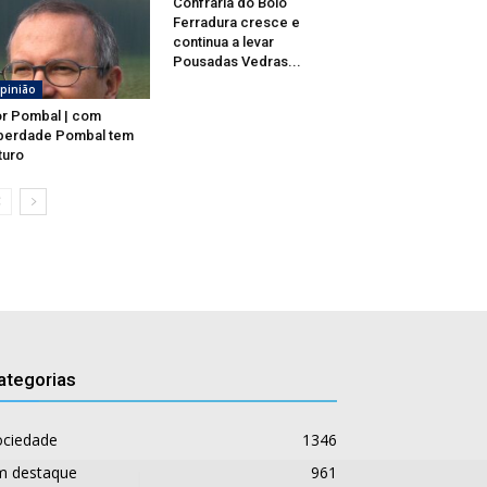
Confraria do Bolo
Ferradura cresce e
continua a levar
Pousadas Vedras...
pinião
r Pombal | com
berdade Pombal tem
turo
ategorias
ociedade
1346
m destaque
961