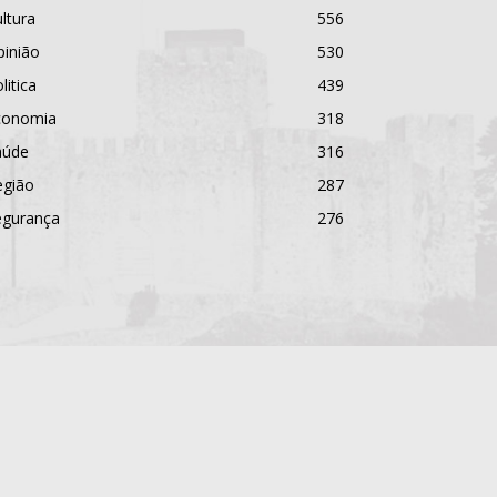
ltura
556
pinião
530
litica
439
conomia
318
aúde
316
egião
287
egurança
276