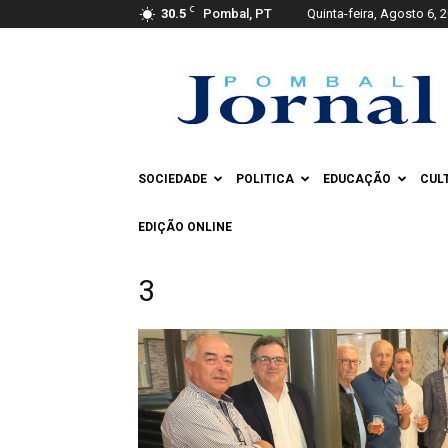
C
30.5
Pombal, PT
Quinta-feira, Agosto 6, 
Pombal
Jornal
SOCIEDADE
POLITICA
EDUCAÇÃO
CUL
EDIÇÃO ONLINE
3