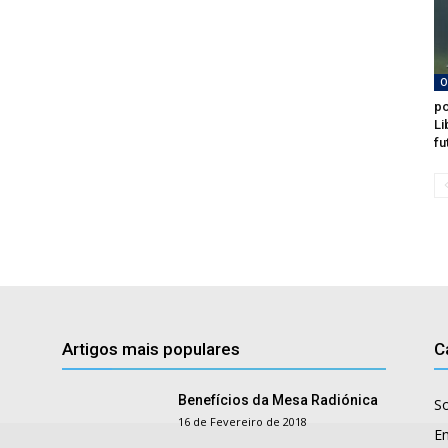
O
po
Li
fu
Artigos mais populares
C
Benefícios da Mesa Radiónica
S
16 de Fevereiro de 2018
E