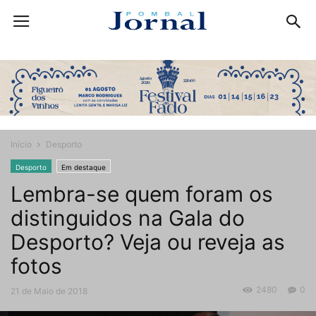
Início
Desporto
Desporto
Em destaque
Lembra-se quem foram os
distinguidos na Gala do
Desporto? Veja ou reveja as
fotos
2480
0
21 de Maio de 2018