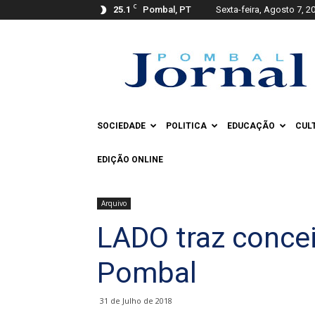
C
25.1
Pombal, PT
Sexta-feira, Agosto 7, 2
Pombal
Jornal
SOCIEDADE
POLITICA
EDUCAÇÃO
CUL
EDIÇÃO ONLINE
Arquivo
LADO traz concei
Pombal
31 de Julho de 2018