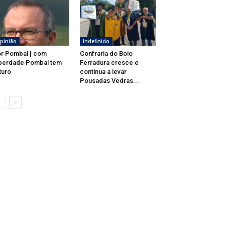
pinião
Indefinido
r Pombal | com
Confraria do Bolo
berdade Pombal tem
Ferradura cresce e
turo
continua a levar
Pousadas Vedras...