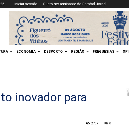
026
Iniciar sessão
Quero ser assinante do Pombal Jornal
TURA
ECONOMIA
DESPORTO
REGIÃO
FREGUESIAS
OP
to inovador para
2707
0