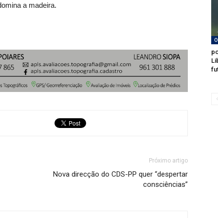
edomina a madeira.
O
po
Li
fu
Próximo artigo
Nova direcção do CDS-PP quer “despertar
consciências”