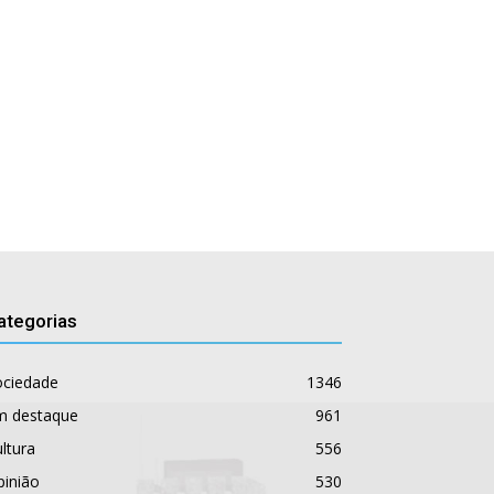
ategorias
ociedade
1346
m destaque
961
ltura
556
pinião
530