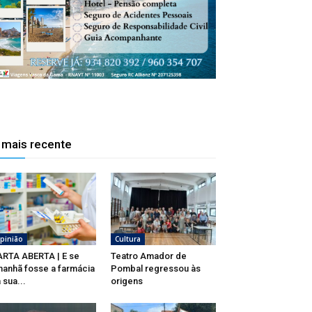
 mais recente
pinião
Cultura
RTA ABERTA | E se
Teatro Amador de
anhã fosse a farmácia
Pombal regressou às
 sua...
origens