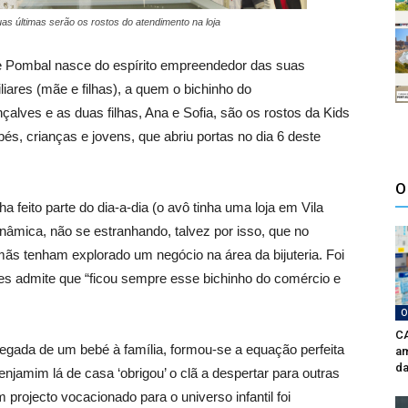
s últimas serão os rostos do atendimento na loja
de Pombal nasce do espírito empreendedor das suas
iares (mãe e filhas), a quem o bichinho do
lves e as duas filhas, Ana e Sofia, são os rostos da Kids
és, crianças e jovens, que abriu portas no dia 6 deste
O
 feito parte do dia-a-dia (o avô tinha uma loja em Vila
nâmica, não se estranhando, talvez por isso, que no
ãs tenham explorado um negócio na área da bijuteria. Foi
es admite que “ficou sempre esse bichinho do comércio e
O
CA
ada de um bebé à família, formou-se a equação perfeita
am
da
jamim lá de casa ‘obrigou’ o clã a despertar para outras
 projecto vocacionado para o universo infantil foi