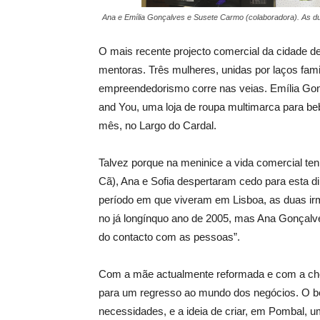
Ana e Emília Gonçalves e Susete Carmo (colaboradora). As dua
O mais recente projecto comercial da cidade 
mentoras. Três mulheres, unidas por laços famil
empreendedorismo corre nas veias. Emília Gonça
and You, uma loja de roupa multimarca para beb
mês, no Largo do Cardal.
Talvez porque na meninice a vida comercial tenha
Cã), Ana e Sofia despertaram cedo para esta di
período em que viveram em Lisboa, as duas irm
no já longínquo ano de 2005, mas Ana Gonçalv
do contacto com as pessoas”.
Com a mãe actualmente reformada e com a cheg
para um regresso ao mundo dos negócios. O ben
necessidades, e a ideia de criar, em Pombal, um