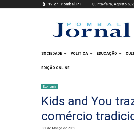
C
19.2
Pombal, PT
Quinta-feira, Agosto 6, 
Pombal
Jornal
SOCIEDADE
POLITICA
EDUCAÇÃO
CUL
EDIÇÃO ONLINE
Economia
Kids and You tra
comércio tradici
21 de Março de 2019