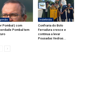
pinião
Indefinido
r Pombal | com
Confraria do Bolo
berdade Pombal tem
Ferradura cresce e
turo
continua a levar
Pousadas Vedras...