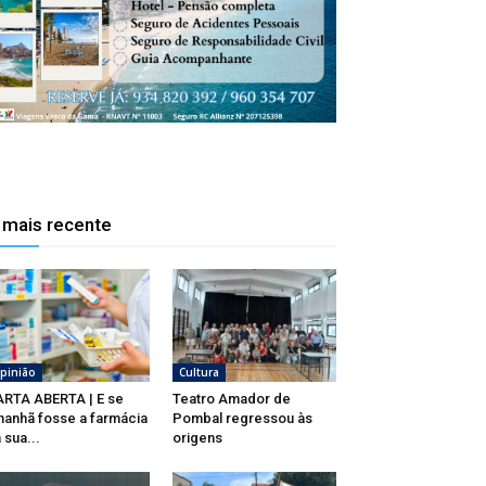
 mais recente
pinião
Cultura
RTA ABERTA | E se
Teatro Amador de
anhã fosse a farmácia
Pombal regressou às
 sua...
origens