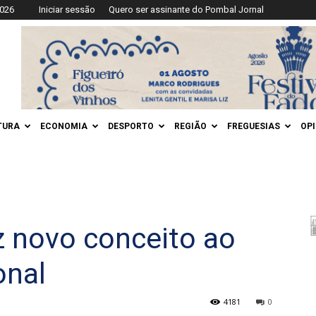
2026
Iniciar sessão
Quero ser assinante do Pombal Jornal
TURA
ECONOMIA
DESPORTO
REGIÃO
FREGUESIAS
OP
z novo conceito ao
onal
4181
0