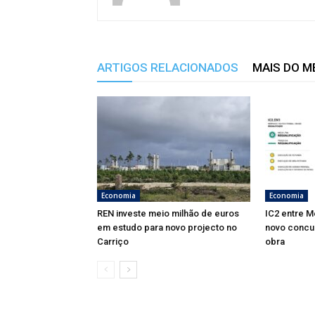
ARTIGOS RELACIONADOS
MAIS DO 
Economia
Economia
REN investe meio milhão de euros
IC2 entre M
em estudo para novo projecto no
novo concu
Carriço
obra