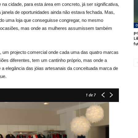
na cidade, para esta área em concreto, já ser significativa,
janela de oportunidades ainda não estava fechada. Mas,
iando uma loja que conseguisse congregar, no mesmo
O
s e ocasiões, mas onde as mulheres assumissem também
po
Li
fu
u, um projecto comercial onde cada uma das quatro marcas
iões diferentes, tem um cantinho próprio, mas onde a
o e a elegância das jóias artesanais da conceituada marca de
ue.
1
de 7