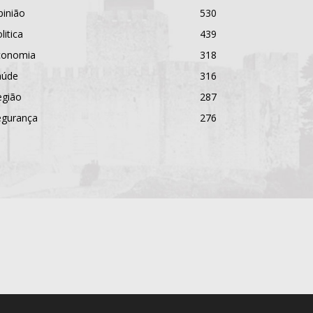
pinião
530
litica
439
conomia
318
aúde
316
egião
287
egurança
276