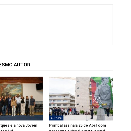
MESMO AUTOR
Cultura
rques é a nova Jovem
Pombal assinala 25 de Abril com