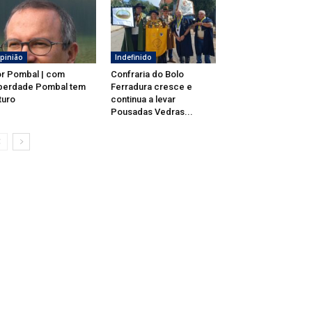
pinião
Indefinido
r Pombal | com
Confraria do Bolo
berdade Pombal tem
Ferradura cresce e
turo
continua a levar
Pousadas Vedras...