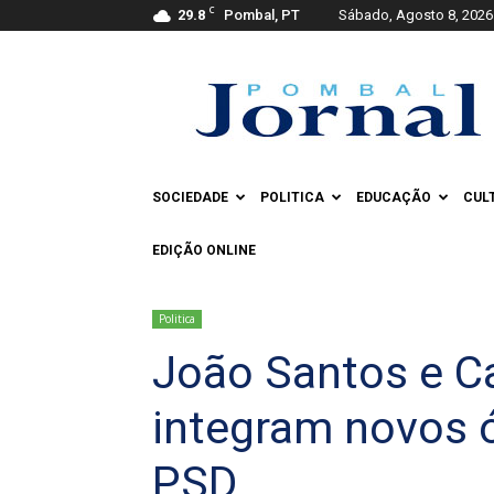
C
29.8
Pombal, PT
Sábado, Agosto 8, 2026
Pombal
Jornal
SOCIEDADE
POLITICA
EDUCAÇÃO
CUL
EDIÇÃO ONLINE
Politica
João Santos e Ca
integram novos ó
PSD