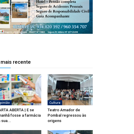
 mais recente
pinião
Cultura
RTA ABERTA | E se
Teatro Amador de
anhã fosse a farmácia
Pombal regressou às
 sua...
origens