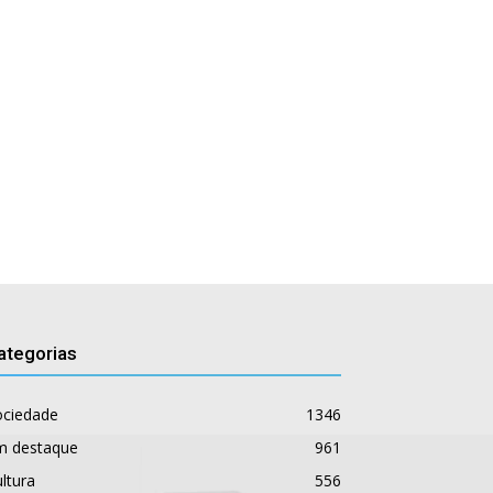
ategorias
ociedade
1346
m destaque
961
ltura
556