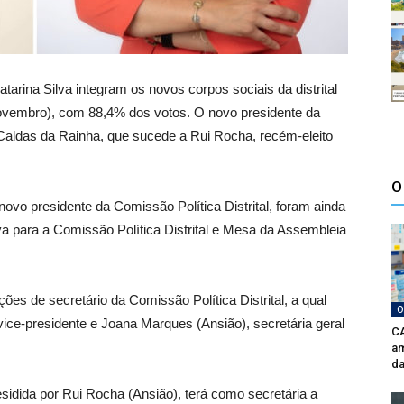
rina Silva integram os novos corpos sociais da distrital
Novembro), com 88,4% dos votos. O novo presidente da
e Caldas da Rainha, que sucede a Rui Rocha, recém-eleito
O
ovo presidente da Comissão Política Distrital, foram ainda
va para a Comissão Política Distrital e Mesa da Assembleia
s de secretário da Comissão Política Distrital, a qual
O
vice-presidente e Joana Marques (Ansião), secretária geral
CA
am
da
esidida por Rui Rocha (Ansião), terá como secretária a