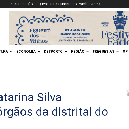
Iniciar sessão
Quero ser assinante do Pombal Jornal
TURA
ECONOMIA
DESPORTO
REGIÃO
FREGUESIAS
OP
tarina Silva
rgãos da distrital do