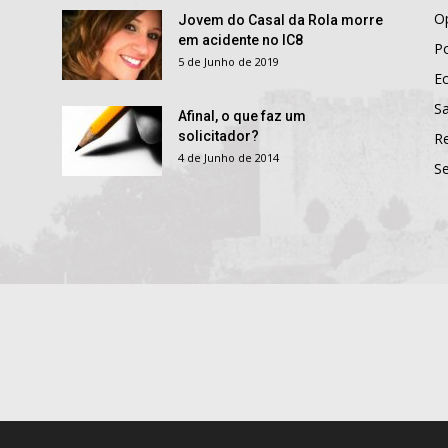
O
Jovem do Casal da Rola morre
em acidente no IC8
Po
5 de Junho de 2019
E
S
Afinal, o que faz um
solicitador?
R
4 de Junho de 2014
S