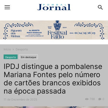
Início
Desporto
Desporto
Em destaque
IPDJ distingue a pombalense
Mariana Fontes pelo número
de cartões brancos exibidos
na época passada
788
0
11 de Dezembro de 2025