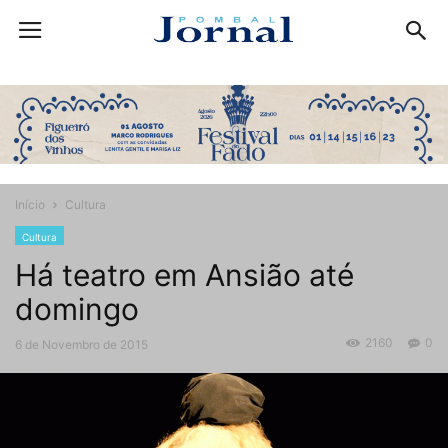
Início
Cultura
Cultura
Há teatro em Ansião até
domingo
2160
0
6 de Novembro de 2015