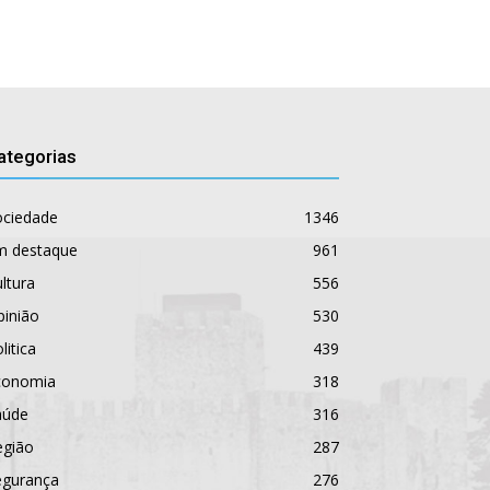
ategorias
ociedade
1346
m destaque
961
ltura
556
pinião
530
litica
439
conomia
318
aúde
316
egião
287
egurança
276