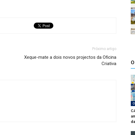
Próximo artigo
Xeque-mate a dois novos projectos da Oficina
O
Criativa
O
CA
am
da