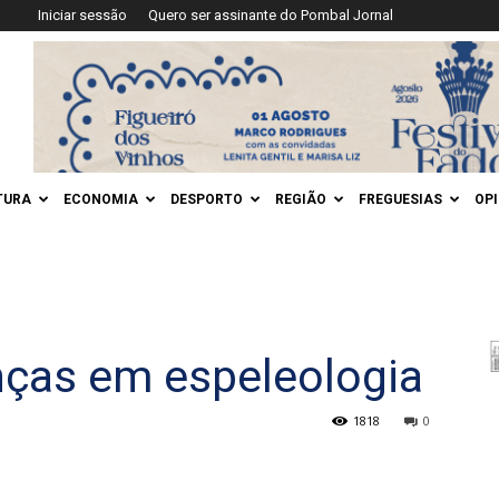
Iniciar sessão
Quero ser assinante do Pombal Jornal
TURA
ECONOMIA
DESPORTO
REGIÃO
FREGUESIAS
OP
nças em espeleologia
1818
0