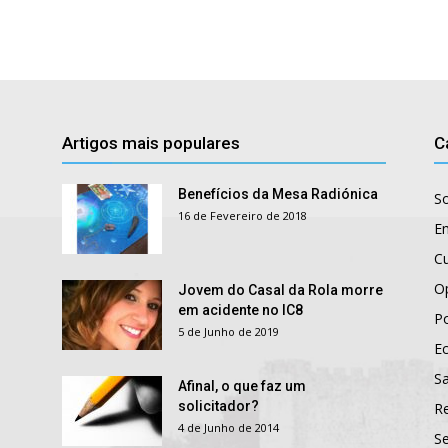
Artigos mais populares
C
Benefícios da Mesa Radiónica
S
16 de Fevereiro de 2018
E
Cu
O
Jovem do Casal da Rola morre
em acidente no IC8
Po
5 de Junho de 2019
E
S
Afinal, o que faz um
solicitador?
R
4 de Junho de 2014
S