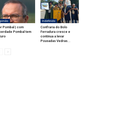
pinião
Indefinido
r Pombal | com
Confraria do Bolo
berdade Pombal tem
Ferradura cresce e
turo
continua a levar
Pousadas Vedras...