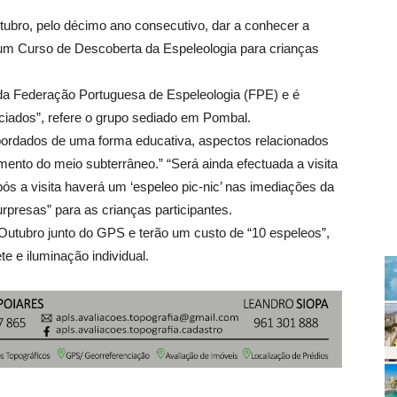
ubro, pelo décimo ano consecutivo, dar a conhecer a
 um Curso de Descoberta da Espeleologia para crianças
 da Federação Portuguesa de Espeleologia (FPE) e é
iados”, refere o grupo sediado em Pombal.
bordados de uma forma educativa, aspectos relacionados
ento do meio subterrâneo.” “Será ainda efectuada a visita
s a visita haverá um ‘espeleo pic-nic’ nas imediações da
presas” para as crianças participantes.
 Outubro junto do GPS e terão um custo de “10 espeleos”,
e e iluminação individual.