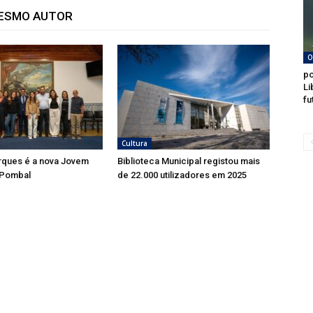
MESMO AUTOR
O
po
Li
fu
Cultura
rques é a nova Jovem
Biblioteca Municipal registou mais
 Pombal
de 22.000 utilizadores em 2025