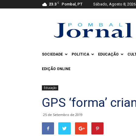
C
23.3
Pombal, PT
Sábado, Agosto 8, 2026
Pombal
Jornal
SOCIEDADE
POLITICA
EDUCAÇÃO
CUL
EDIÇÃO ONLINE
Educação
GPS ‘forma’ cria
25 de Setembro de 2019