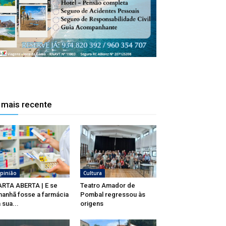
 mais recente
pinião
Cultura
RTA ABERTA | E se
Teatro Amador de
anhã fosse a farmácia
Pombal regressou às
 sua...
origens