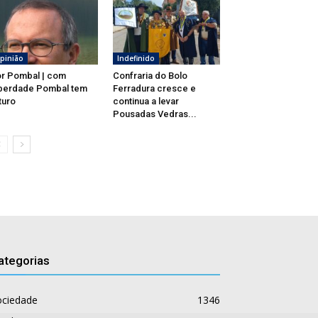
pinião
Indefinido
r Pombal | com
Confraria do Bolo
berdade Pombal tem
Ferradura cresce e
turo
continua a levar
Pousadas Vedras...
ategorias
ociedade
1346