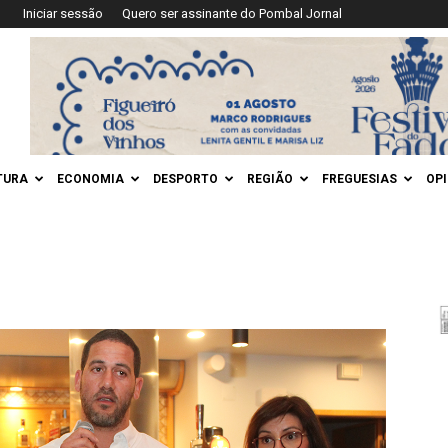
Iniciar sessão
Quero ser assinante do Pombal Jornal
TURA
ECONOMIA
DESPORTO
REGIÃO
FREGUESIAS
OP