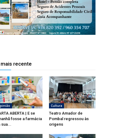
 mais recente
pinião
Cultura
RTA ABERTA | E se
Teatro Amador de
anhã fosse a farmácia
Pombal regressou às
 sua...
origens