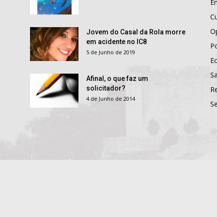
E
Cu
O
Jovem do Casal da Rola morre
em acidente no IC8
Po
5 de Junho de 2019
E
S
Afinal, o que faz um
solicitador?
R
4 de Junho de 2014
S