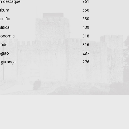
m destaque
961
ltura
556
pinião
530
litica
439
conomia
318
aúde
316
egião
287
egurança
276