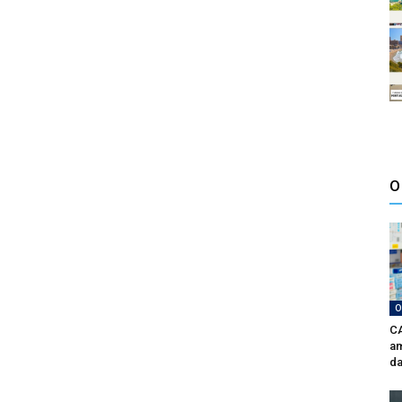
O
O
CA
am
da