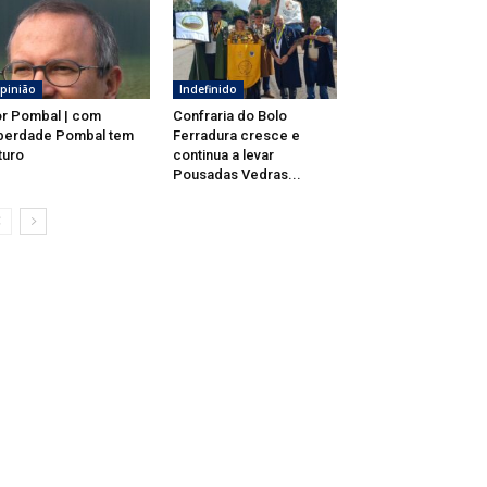
pinião
Indefinido
r Pombal | com
Confraria do Bolo
berdade Pombal tem
Ferradura cresce e
turo
continua a levar
Pousadas Vedras...