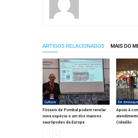
ARTIGOS RELACIONADOS
MAIS DO 
Cultura
Em destaqu
Fósseis de Pombal podem revelar
Apoio à co
nova espécie e um dos maiores
atendimento
saurópodes da Europa
Cidadão