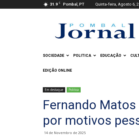
C
31.9
Pombal, PT
Quinta-feira, Agosto 6, 
Pombal
Jornal
SOCIEDADE
POLITICA
EDUCAÇÃO
CUL
EDIÇÃO ONLINE
Em destaque
Politica
Fernando Matos 
por motivos pes
14 de Novembro de 2025