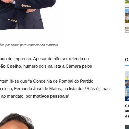
ões pessoais” para renunciar ao mandato
ado de imprensa. Apesar de não ser referido no
O
oão Coelho
, número dois na lista à Câmara pelos
ontem lê-se que “a Concelhia de Pombal do Partido
 eleito, Fernando José de Matos, na lista do PS às últimas
a ao mandato, por
motivos pessoais
”.
O
CA
am
da