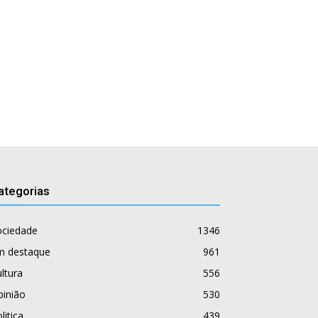
ategorias
ociedade
1346
m destaque
961
ltura
556
pinião
530
litica
439