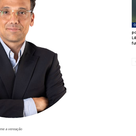
O
po
Li
fu
ume a vereação