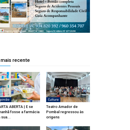
 mais recente
pinião
Cultura
RTA ABERTA | E se
Teatro Amador de
anhã fosse a farmácia
Pombal regressou às
 sua...
origens