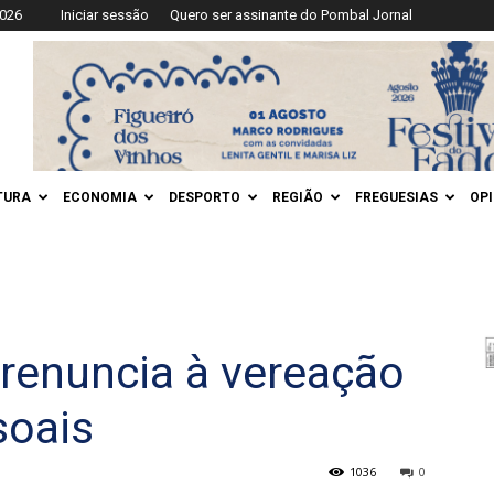
2026
Iniciar sessão
Quero ser assinante do Pombal Jornal
TURA
ECONOMIA
DESPORTO
REGIÃO
FREGUESIAS
OP
renuncia à vereação
soais
1036
0