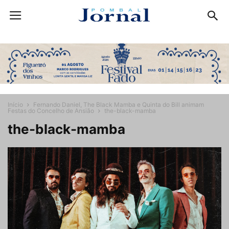
Início
Fernando Daniel, The Black Mamba e Quinta do Bill animam
Festas do Concelho de Ansião
the-black-mamba
the-black-mamba