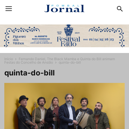
Início
Fernando Daniel, The Black Mamba e Quinta do Bill animam
Festas do Concelho de Ansião
quinta-do-bill
quinta-do-bill