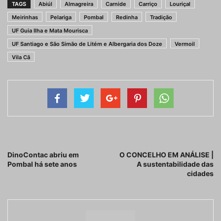
TAGS
Abiúl
Almagreira
Carnide
Carriço
Louriçal
Meirinhas
Pelariga
Pombal
Redinha
Tradição
UF Guia Ilha e Mata Mourisca
UF Santiago e São Simão de Litém e Albergaria dos Doze
Vermoil
Vila Cã
Artigo anterior
Próximo artigo
DinoContac abriu em
O CONCELHO EM ANÁLISE |
Pombal há sete anos
A sustentabilidade das
cidades