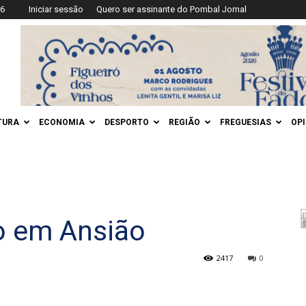
26
Iniciar sessão
Quero ser assinante do Pombal Jornal
TURA
ECONOMIA
DESPORTO
REGIÃO
FREGUESIAS
OP
o em Ansião
2417
0