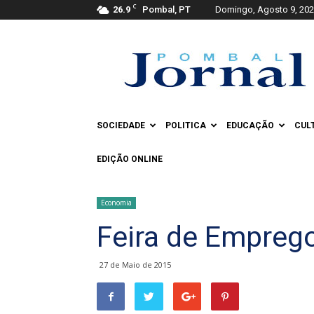
C
26.9
Pombal, PT
Domingo, Agosto 9, 20
Pombal
Jornal
SOCIEDADE
POLITICA
EDUCAÇÃO
CUL
EDIÇÃO ONLINE
Economia
Feira de Empreg
27 de Maio de 2015