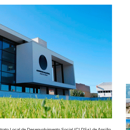
trato Local de Desenvolvimento Social (CLDS+) de Ansião