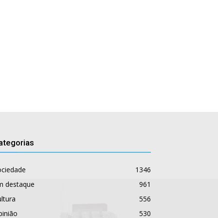
ategorias
ociedade
1346
m destaque
961
ltura
556
pinião
530