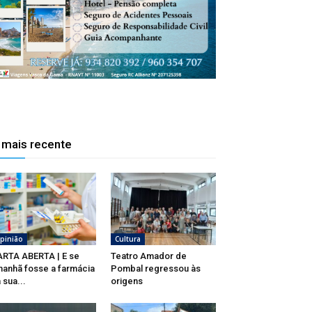
 mais recente
pinião
Cultura
RTA ABERTA | E se
Teatro Amador de
anhã fosse a farmácia
Pombal regressou às
 sua...
origens