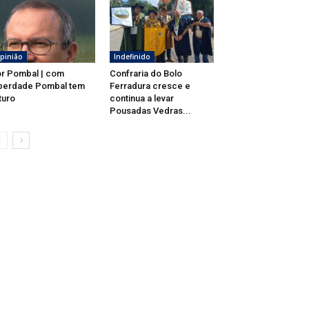
pinião
Indefinido
r Pombal | com
Confraria do Bolo
berdade Pombal tem
Ferradura cresce e
turo
continua a levar
Pousadas Vedras...