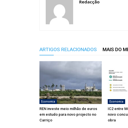
Redacção
ARTIGOS RELACIONADOS
MAIS DO 
Economia
Economia
REN investe meio milhão de euros
IC2 entre M
em estudo para novo projecto no
novo concu
Carriço
obra