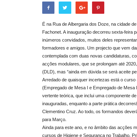
É na Rua de Albergaria dos Doze, na cidade de
Fachonet. A inauguração decorreu sexta-feira p
inúmeros convidados, muitos deles representa
formadores e amigos. Um projecto que vem dar
contemplada com duas novas candidaturas, com
acções modulares, que se prolongam até 2020,
(DLD), mas “ainda em dúvida se será aceite pe
Arredado de quaisquer incertezas está o curso
(Empregado de Mesa I e Empregado de Mesa II),
vertente teórica, que inclui uma componente de
inauguradas, enquanto a parte prática decorrer
Clementino Cruz. Ao todo, os formandos deverã
para Março.
Ainda para este ano, e no âmbito das acções 
cursos de Higiene e Segurança no Trabalho, Pr