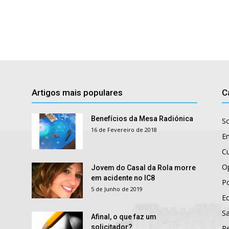
Artigos mais populares
C
Benefícios da Mesa Radiónica
S
16 de Fevereiro de 2018
E
Cu
O
Jovem do Casal da Rola morre
em acidente no IC8
Po
5 de Junho de 2019
E
S
Afinal, o que faz um
solicitador?
R