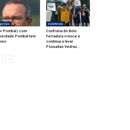
pinião
Indefinido
r Pombal | com
Confraria do Bolo
berdade Pombal tem
Ferradura cresce e
turo
continua a levar
Pousadas Vedras...