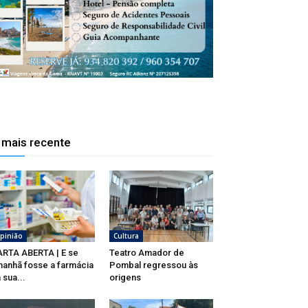
 mais recente
pinião
Cultura
RTA ABERTA | E se
Teatro Amador de
anhã fosse a farmácia
Pombal regressou às
 sua...
origens