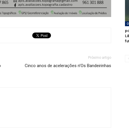
O
po
Li
fu
Próximo artigo
o
Cinco anos de acelerações n’Os Bandeirinhas