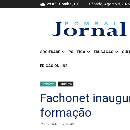
C
29.8
Pombal, PT
Sábado, Agosto 8, 2026
Pombal
Jornal
SOCIEDADE
POLITICA
EDUCAÇÃO
CUL
EDIÇÃO ONLINE
Economia
Educação
Fachonet inaugu
formação
23 de Outubro de 2018