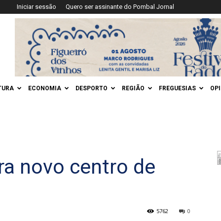
Iniciar sessão
Quero ser assinante do Pombal Jornal
TURA
ECONOMIA
DESPORTO
REGIÃO
FREGUESIAS
OP
ra novo centro de
5762
0