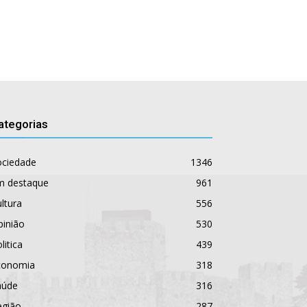
ategorias
ociedade
1346
m destaque
961
ltura
556
pinião
530
litica
439
conomia
318
aúde
316
egião
287