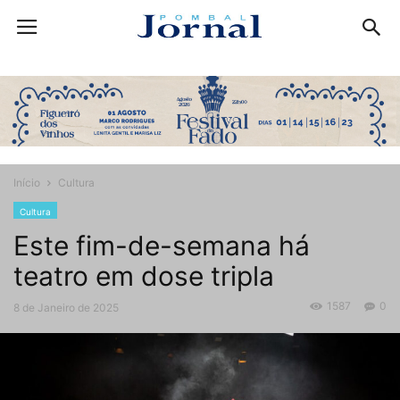
Início
Cultura
Cultura
Este fim-de-semana há
teatro em dose tripla
1587
0
8 de Janeiro de 2025