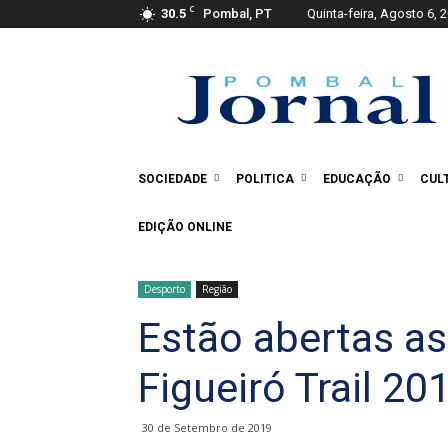
C
30.5
Pombal, PT
Quinta-feira, Agosto 6, 
Pombal
Jornal
SOCIEDADE
POLITICA
EDUCAÇÃO
CUL
EDIÇÃO ONLINE
Desporto
Região
Estão abertas as
Figueiró Trail 20
30 de Setembro de 2019