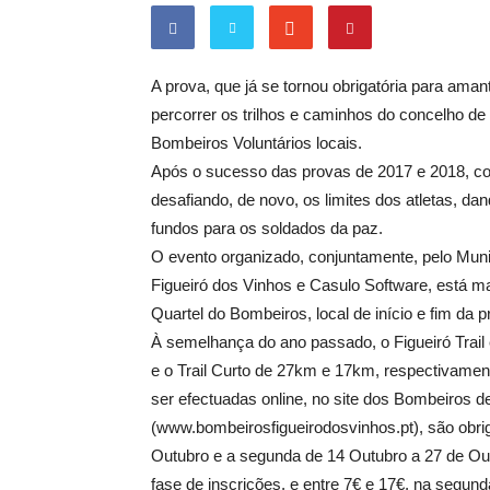
A prova, que já se tornou obrigatória para aman
percorrer os trilhos e caminhos do concelho de 
Bombeiros Voluntários locais.
Após o sucesso das provas de 2017 e 2018, com 
desafiando, de novo, os limites dos atletas, d
fundos para os soldados da paz.
O evento organizado, conjuntamente, pelo Muni
Figueiró dos Vinhos e Casulo Software, está m
Quartel do Bombeiros, local de início e fim da p
À semelhança do ano passado, o Figueiró Trail é
e o Trail Curto de 27km e 17km, respectivamen
ser efectuadas online, no site dos Bombeiros d
(www.bombeirosfigueirodosvinhos.pt), são obri
Outubro e a segunda de 14 Outubro a 27 de Outu
fase de inscrições, e entre 7€ e 17€, na segun