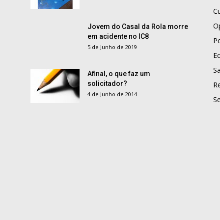
Cu
O
Jovem do Casal da Rola morre
em acidente no IC8
Po
5 de Junho de 2019
E
S
Afinal, o que faz um
solicitador?
R
4 de Junho de 2014
S