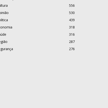
ltura
556
pinião
530
litica
439
conomia
318
aúde
316
egião
287
egurança
276