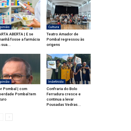
pinião
Cultura
RTA ABERTA | E se
Teatro Amador de
anhã fosse a farmácia
Pombal regressou às
 sua...
origens
pinião
Indefinido
r Pombal | com
Confraria do Bolo
berdade Pombal tem
Ferradura cresce e
turo
continua a levar
Pousadas Vedras...