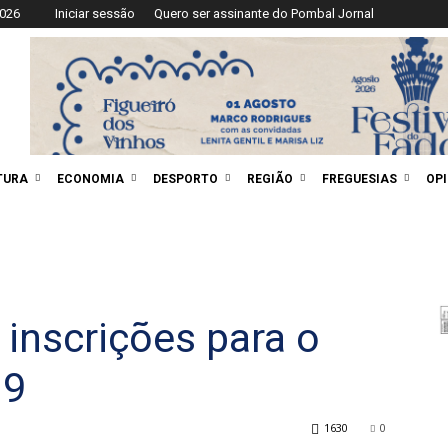
2026
Iniciar sessão
Quero ser assinante do Pombal Jornal
TURA
ECONOMIA
DESPORTO
REGIÃO
FREGUESIAS
OP
 inscrições para o
19
1630
0