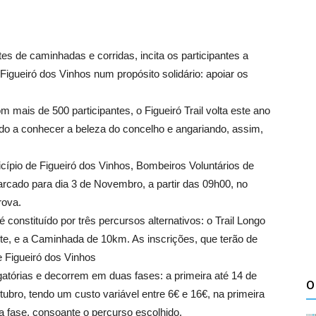
tes de caminhadas e corridas, incita os participantes a
Figueiró dos Vinhos num propósito solidário: apoiar os
mais de 500 participantes, o Figueiró Trail volta este ano
ando a conhecer a beleza do concelho e angariando, assim,
cípio de Figueiró dos Vinhos, Bombeiros Voluntários de
arcado para dia 3 de Novembro, a partir das 09h00, no
rova.
 constituído por três percursos alternativos: o Trail Longo
te, e a Caminhada de 10km. As inscrições, que terão de
e Figueiró dos Vinhos
gatórias e decorrem em duas fases: a primeira até 14 de
O
bro, tendo um custo variável entre 6€ e 16€, na primeira
da fase, consoante o percurso escolhido.