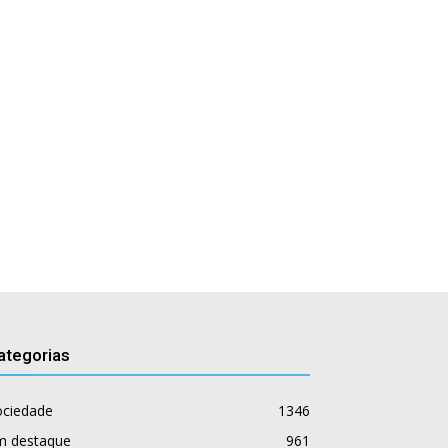
ategorias
ociedade
1346
m destaque
961