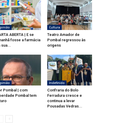
pinião
Cultura
RTA ABERTA | E se
Teatro Amador de
anhã fosse a farmácia
Pombal regressou às
 sua...
origens
pinião
Indefinido
r Pombal | com
Confraria do Bolo
berdade Pombal tem
Ferradura cresce e
turo
continua a levar
Pousadas Vedras...