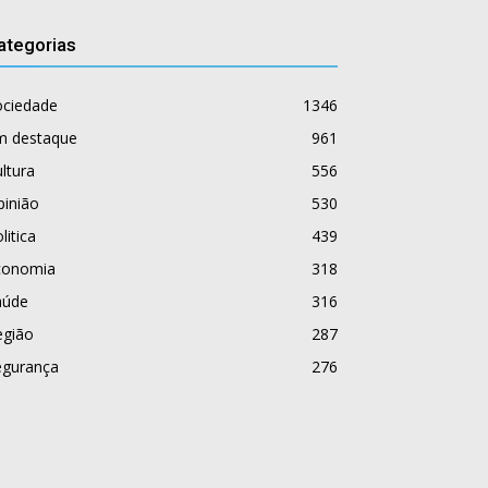
ategorias
ociedade
1346
m destaque
961
ltura
556
pinião
530
litica
439
conomia
318
aúde
316
egião
287
egurança
276