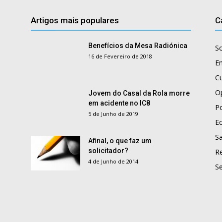
Artigos mais populares
C
Benefícios da Mesa Radiónica
S
16 de Fevereiro de 2018
E
Cu
O
Jovem do Casal da Rola morre
em acidente no IC8
Po
5 de Junho de 2019
E
S
Afinal, o que faz um
solicitador?
R
4 de Junho de 2014
S