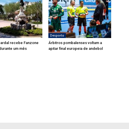
Desporto
Cardal recebe Fanzone
Árbitros pombalenses voltam a
 durante um mês
apitar final europeia de andebol