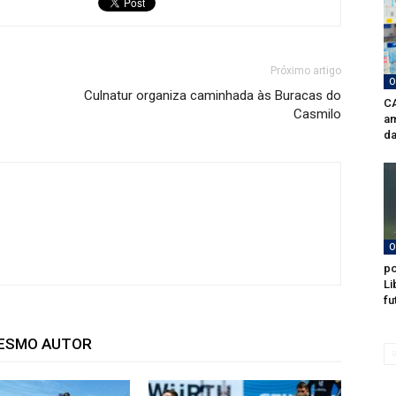
Próximo artigo
O
Culnatur organiza caminhada às Buracas do
CA
Casmilo
am
da
O
po
Li
fu
MESMO AUTOR