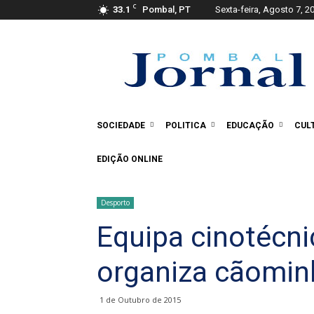
C
33.1
Pombal, PT
Sexta-feira, Agosto 7, 2
Pombal
Jornal
SOCIEDADE
POLITICA
EDUCAÇÃO
CUL
EDIÇÃO ONLINE
Desporto
Equipa cinotécn
organiza cãomi
1 de Outubro de 2015