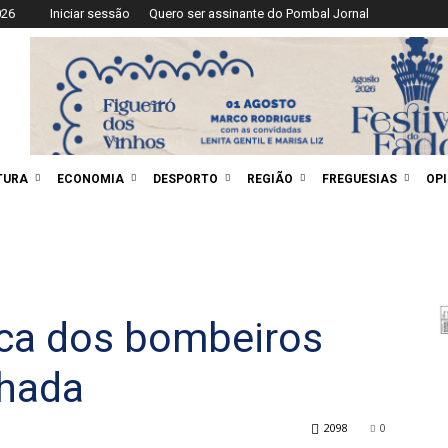
026
Iniciar sessão
Quero ser assinante do Pombal Jornal
TURA
ECONOMIA
DESPORTO
REGIÃO
FREGUESIAS
OP
ica dos bombeiros
nhada
2098
0