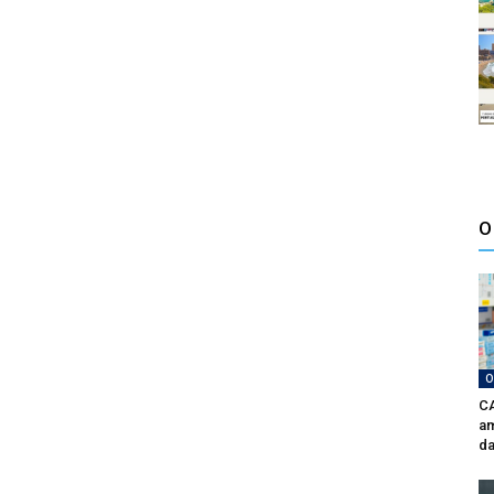
O
O
CA
am
da