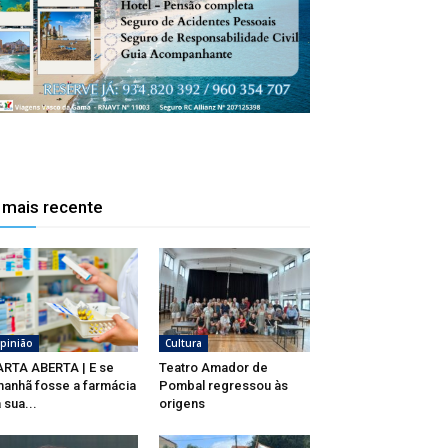
 mais recente
pinião
Cultura
RTA ABERTA | E se
Teatro Amador de
anhã fosse a farmácia
Pombal regressou às
 sua...
origens