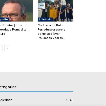
pinião
Indefinido
r Pombal | com
Confraria do Bolo
berdade Pombal tem
Ferradura cresce e
turo
continua a levar
Pousadas Vedras...
ategorias
ociedade
1346