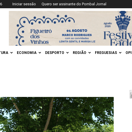
26
Iniciar sessão
Quero ser assinante do Pombal Jornal
TURA
ECONOMIA
DESPORTO
REGIÃO
FREGUESIAS
OP