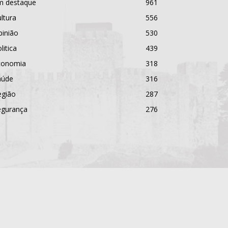
m destaque
961
ltura
556
pinião
530
litica
439
conomia
318
aúde
316
egião
287
egurança
276