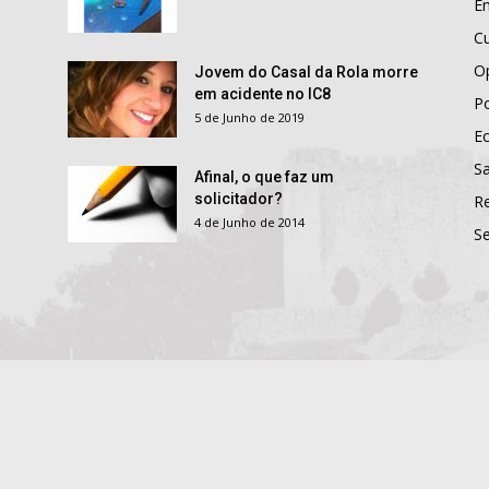
E
Cu
O
Jovem do Casal da Rola morre
em acidente no IC8
Po
5 de Junho de 2019
E
S
Afinal, o que faz um
solicitador?
R
4 de Junho de 2014
S