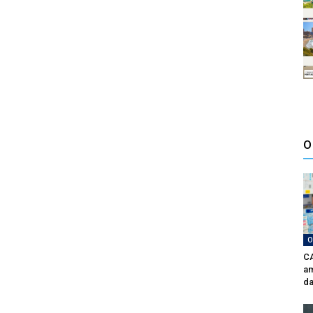
O
O
CA
am
da