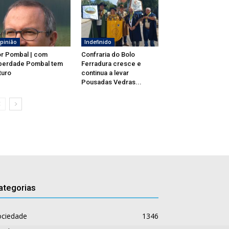
pinião
Indefinido
r Pombal | com
Confraria do Bolo
berdade Pombal tem
Ferradura cresce e
turo
continua a levar
Pousadas Vedras...
ategorias
ociedade
1346