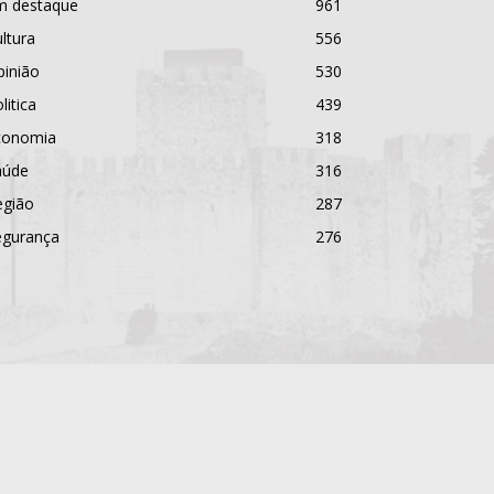
m destaque
961
ltura
556
pinião
530
litica
439
conomia
318
aúde
316
egião
287
egurança
276