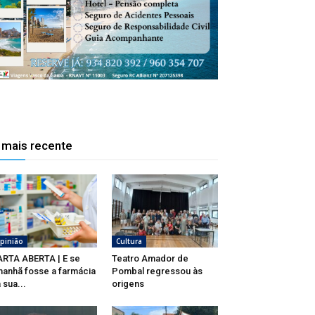
 mais recente
pinião
Cultura
RTA ABERTA | E se
Teatro Amador de
anhã fosse a farmácia
Pombal regressou às
 sua...
origens