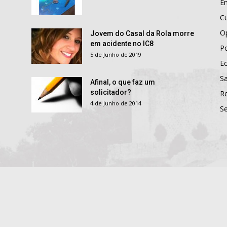
E
Cu
O
Jovem do Casal da Rola morre
em acidente no IC8
Po
5 de Junho de 2019
E
S
Afinal, o que faz um
solicitador?
R
4 de Junho de 2014
S