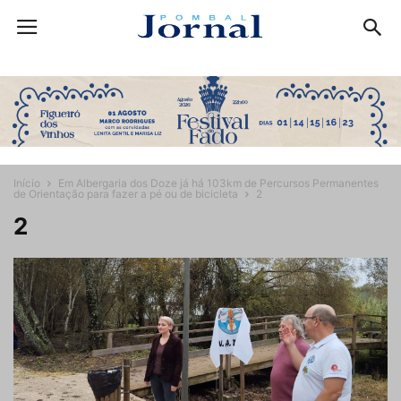
Início
Em Albergaria dos Doze já há 103km de Percursos Permanentes
de Orientação para fazer a pé ou de bicicleta
2
2