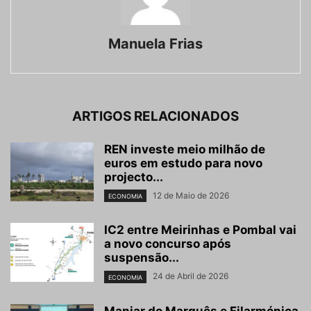
Manuela Frias
ARTIGOS RELACIONADOS
REN investe meio milhão de
euros em estudo para novo
projecto...
12 de Maio de 2026
ECONOMIA
IC2 entre Meirinhas e Pombal vai
a novo concurso após
suspensão...
24 de Abril de 2026
ECONOMIA
Manjar do Marquês e Filarmónica