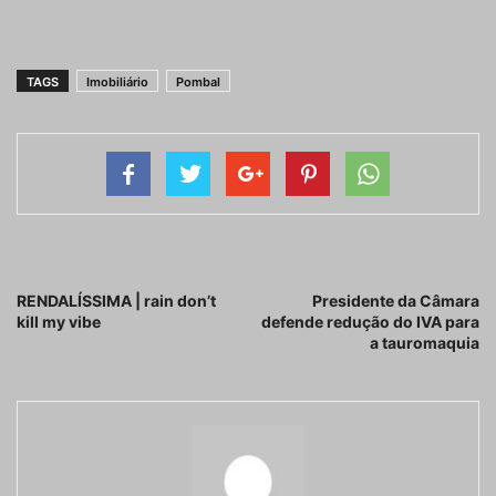
TAGS
Imobiliário
Pombal
Artigo anterior
Próximo artigo
RENDALÍSSIMA | rain don’t
Presidente da Câmara
kill my vibe
defende redução do IVA para
a tauromaquia