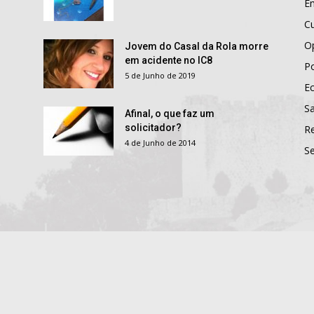
E
Cu
O
Jovem do Casal da Rola morre
em acidente no IC8
Po
5 de Junho de 2019
E
S
Afinal, o que faz um
solicitador?
R
4 de Junho de 2014
S