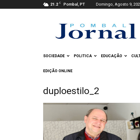
C
21.2
Pombal, PT
Domingo, Agosto 9, 20
Pombal
Jornal
SOCIEDADE
POLITICA
EDUCAÇÃO
CUL
EDIÇÃO ONLINE
duploestilo_2