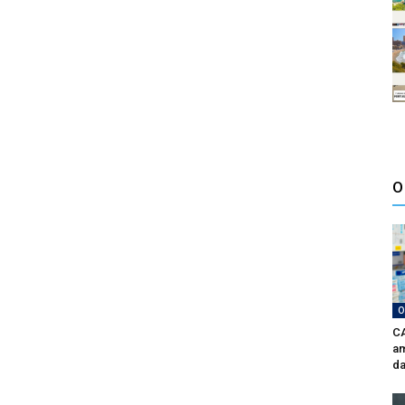
O
O
CA
am
da