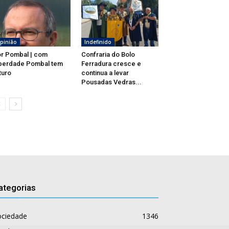
pinião
Indefinido
r Pombal | com
Confraria do Bolo
berdade Pombal tem
Ferradura cresce e
turo
continua a levar
Pousadas Vedras...
ategorias
ociedade
1346