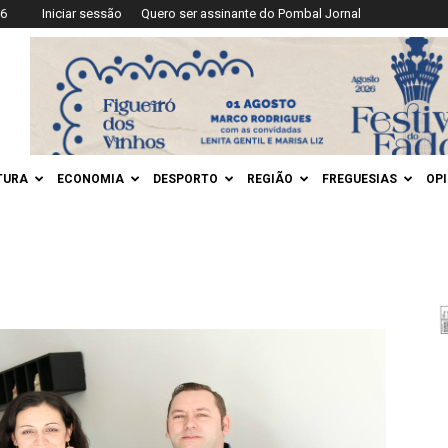
26
Iniciar sessão
Quero ser assinante do Pombal Jornal
TURA
ECONOMIA
DESPORTO
REGIÃO
FREGUESIAS
OP