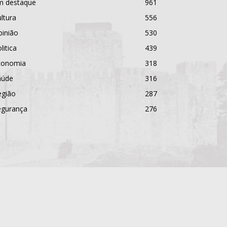
m destaque
961
ltura
556
pinião
530
litica
439
conomia
318
aúde
316
egião
287
egurança
276