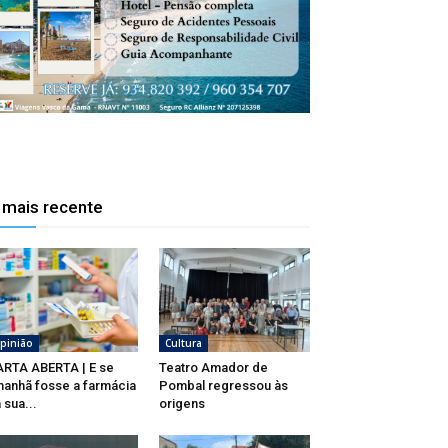
 mais recente
pinião
Cultura
RTA ABERTA | E se
Teatro Amador de
anhã fosse a farmácia
Pombal regressou às
 sua...
origens