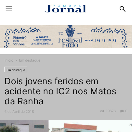
Início
Em destaque
Em destaque
Dois jovens feridos em
acidente no IC2 nos Matos
da Ranha
19676
0
6 de Abril de 2018