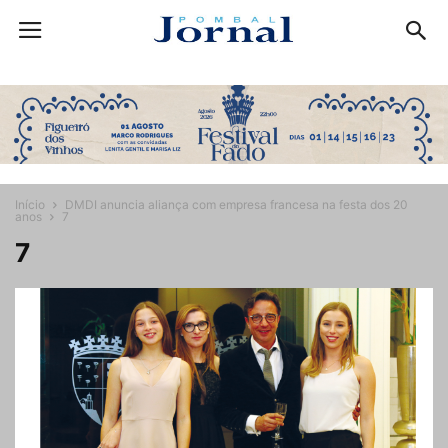
Início
DMDI anuncia aliança com empresa francesa na festa dos 20
anos
7
7