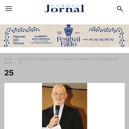
Início
DMDI anuncia aliança com empresa francesa na festa dos 20
anos
25
25