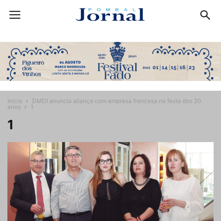
Início
DMDI anuncia aliança com empresa francesa na festa dos 20
anos
1
1