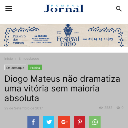
Início
Em destaque
Em destaque
Politica
Diogo Mateus não dramatiza
uma vitória sem maioria
absoluta
2582
0
29 de Setembro de 2017